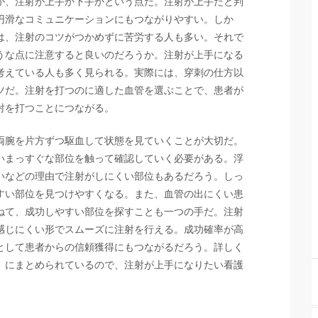
が、注射が上手か下手かという点だ。注射が上手だと判
円滑なコミュニケーションにもつながりやすい。しか
は、注射のコツがつかめずに苦労する人も多い。それで
うな点に注意すると良いのだろうか。注射が上手になる
考えている人も多く見られる。実際には、穿刺の仕方以
ツだ。注射を打つのに適した血管を選ぶことで、患者が
射を打つことにつながる。
両腕を片方ずつ駆血して状態を見ていくことが大切だ。
いまっすぐな部位を触って確認していく必要がある。浮
いなどの理由で注射がしにくい部位もあるだろう。しっ
すい部位を見つけやすくなる。また、血管の出にくい患
ねて、成功しやすい部位を探すことも一つの手だ。注射
感じにくい形でスムーズに注射を行える。成功確率が高
として患者からの信頼獲得にもつながるだろう。詳しく
］にまとめられているので、注射が上手になりたい看護