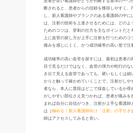
患者が良い看護師かどうか判断する基準の一つ
断されると、患者からの信頼を獲得しやすく、
し、新人看護師やブランクのある看護師の中に
は、注射の技術を上達させるためには、どのよ
ためのコツは、穿刺の仕方を主なポイントだと
上に血管の探し方が上手に注射を打つためのコ
痛みを感じにくく、かつ成功確率の高い形で注
成功確率の高い血管を探すには、最初は患者の
目で見るだけではなく、血管の弾力や蛇行のな
き出て見える血管であっても、硬いもしくは細
かりと触って確かめていくことで、注射がしや
者なら、本人に普段はどこで採血しているか尋
がしやすい部位さえ見つかれば、患者が痛みを
まれば自分に自信がつき、注射が上手な看護師
は［
極める！新人看護師向け「注射」の手引き
師はアクセスしてみると良い。