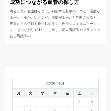
成功につながる血管の探し方
患者が良い看護師かどうか判断する基準の一つが、注射が
上手か下手かという点だ。注射が上手だと判断されると、
患者からの信頼を獲得しやすく、円滑なコミュニケーショ
ンにもつながりやすい。しかし、新人看護師やブランクの
ある看護師の…
2026年8月
月
火
水
木
金
土
日
1
2