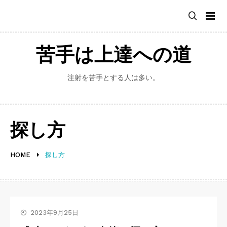
Skip
to
content
苦手は上達への道
注射を苦手とする人は多い。
探し方
HOME
探し方
2023年9月25日